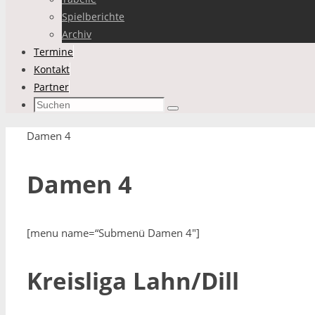
Spielberichte
Archiv
Termine
Kontakt
Partner
Suchen
Suchen
nach:
Start
Damen 4
Damen 4
[menu name=“Submenü Damen 4″]
Kreisliga Lahn/Dill