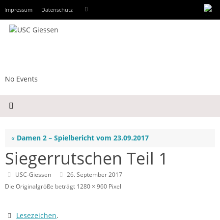
Zum
Suchen
Impressum
Datenschutz
Suchen
Inhalt
nach:
springen
No Events
«
Damen 2 – Spielbericht vom 23.09.2017
Siegerrutschen Teil 1
USC-Giessen
26. September 2017
Die Originalgröße beträgt
1280 × 960
Pixel
Lesezeichen
.