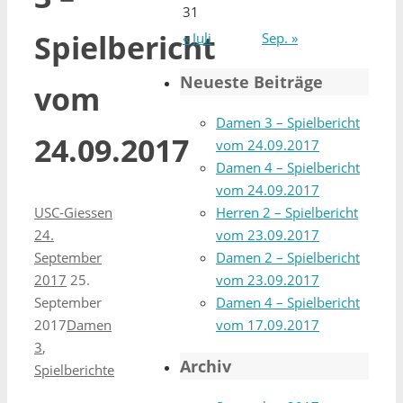
31
Spielbericht
« Juli
Sep. »
Neueste Beiträge
vom
Damen 3 – Spielbericht
24.09.2017
vom 24.09.2017
Damen 4 – Spielbericht
vom 24.09.2017
Herren 2 – Spielbericht
USC-Giessen
vom 23.09.2017
24.
Damen 2 – Spielbericht
September
vom 23.09.2017
2017
25.
Damen 4 – Spielbericht
September
vom 17.09.2017
2017
Damen
3
,
Archiv
Spielberichte