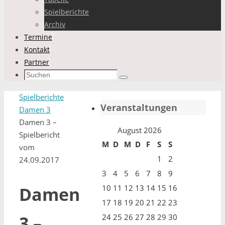
Spielberichte
Archiv
Termine
Kontakt
Partner
Suchen
Suchen
nach:
Start
Spielberichte
Veranstaltungen
Damen 3
Damen 3 –
August 2026
Spielbericht
M
D
M
D
F
S
S
vom
1
2
24.09.2017
3
4
5
6
7
8
9
10
11
12
13
14
15
16
Damen
17
18
19
20
21
22
23
3 –
24
25
26
27
28
29
30