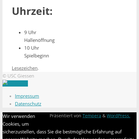
Uhrzeit:
9 Uhr
Hallenöffnung
10 Uhr
Spielbeginn
Lesezeichen
.
© USC Giessen
Impressum
Datenschutz
Wir verwenden
Präsentiert von
Tempera
&
WordPress.
Cookies, um
sicherzustellen, dass Sie die bestmögliche Erfahrung auf