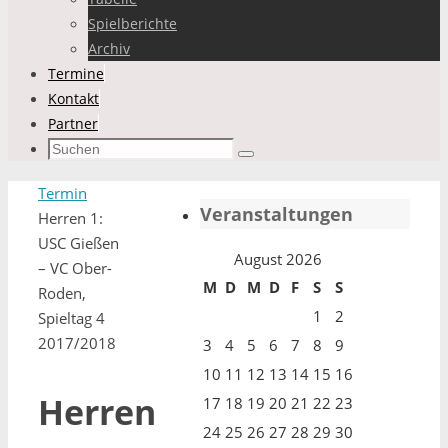
Spielberichte
Archiv
Termine
Kontakt
Partner
Suchen
Suchen
nach:
Start
Termin
Veranstaltungen
Herren 1:
USC Gießen
August 2026
– VC Ober-
M
D
M
D
F
S
S
Roden,
1
2
Spieltag 4
2017/2018
3
4
5
6
7
8
9
10
11
12
13
14
15
16
Herren
17
18
19
20
21
22
23
24
25
26
27
28
29
30