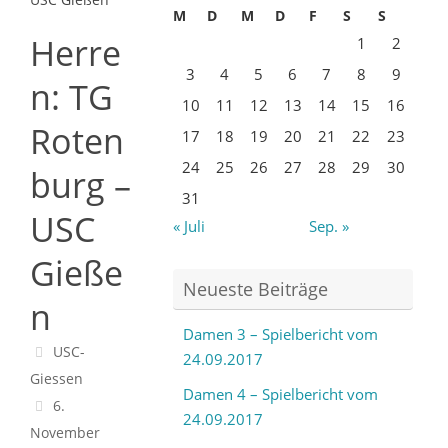
M
D
M
D
F
S
S
Herre
1
2
3
4
5
6
7
8
9
n: TG
10
11
12
13
14
15
16
Roten
17
18
19
20
21
22
23
24
25
26
27
28
29
30
burg –
31
USC
« Juli
Sep. »
Gieße
Neueste Beiträge
n
Damen 3 – Spielbericht vom
USC-
24.09.2017
Giessen
Damen 4 – Spielbericht vom
6.
24.09.2017
November