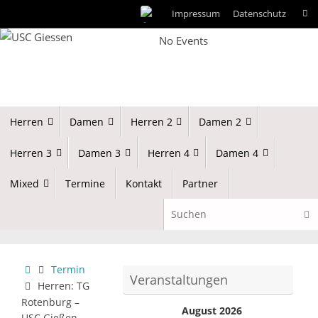
Zum
Impressum
Datenschutz
Such
Inhalt
No Events
springen
Zum
Herren
Damen
Herren 2
Damen 2
Inhalt
springen
Herren 3
Damen 3
Herren 4
Damen 4
Mixed
Termine
Kontakt
Partner
Suc
Start
Termin
Veranstaltungen
Herren: TG
Rotenburg –
August 2026
USC Gießen