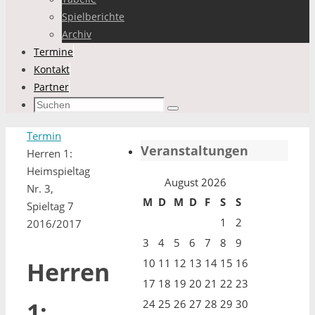
Spielberichte
Archiv
Termine
Kontakt
Partner
Suchen
Suchen
nach:
Start
Termin
Veranstaltungen
Herren 1:
Heimspieltag
August 2026
Nr. 3,
M
D
M
D
F
S
S
Spieltag 7
1
2
2016/2017
3
4
5
6
7
8
9
10
11
12
13
14
15
16
Herren
17
18
19
20
21
22
23
1:
24
25
26
27
28
29
30