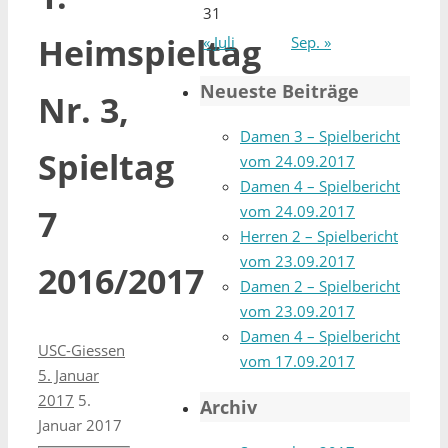
31
Heimspieltag
« Juli
Sep. »
Neueste Beiträge
Nr. 3,
Damen 3 – Spielbericht
Spieltag
vom 24.09.2017
Damen 4 – Spielbericht
vom 24.09.2017
7
Herren 2 – Spielbericht
vom 23.09.2017
2016/2017
Damen 2 – Spielbericht
vom 23.09.2017
Damen 4 – Spielbericht
USC-Giessen
vom 17.09.2017
5. Januar
2017
5.
Archiv
Januar 2017