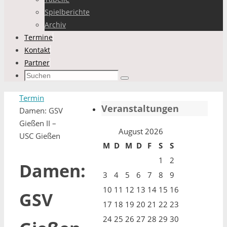
Spielberichte
Archiv
Termine
Kontakt
Partner
Suchen
Suchen
nach:
Start
Termin
Veranstaltungen
Damen: GSV
Gießen II –
August 2026
USC Gießen
M
D
M
D
F
S
S
1
2
Damen:
3
4
5
6
7
8
9
10
11
12
13
14
15
16
GSV
17
18
19
20
21
22
23
24
25
26
27
28
29
30