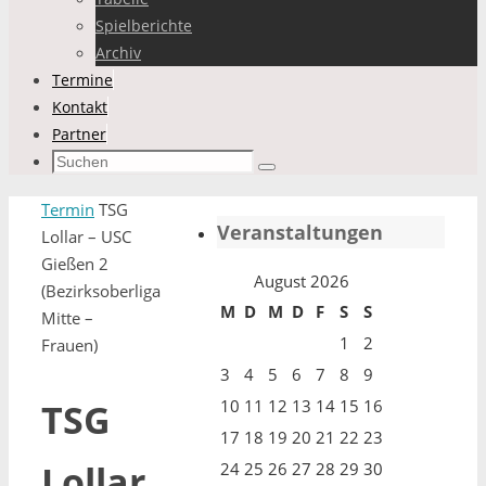
Spielberichte
Archiv
Termine
Kontakt
Partner
Suchen
Suchen
nach:
Start
Termin
TSG
Veranstaltungen
Lollar – USC
Gießen 2
August 2026
(Bezirksoberliga
M
D
M
D
F
S
S
Mitte –
1
2
Frauen)
3
4
5
6
7
8
9
10
11
12
13
14
15
16
TSG
17
18
19
20
21
22
23
Lollar
24
25
26
27
28
29
30