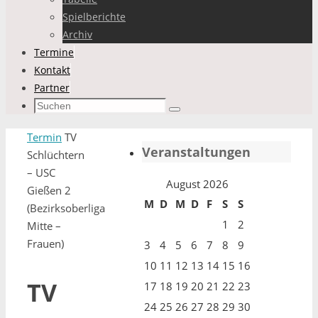
Spielberichte
Archiv
Termine
Kontakt
Partner
Suchen
Suchen
nach:
Start
Termin
TV
Veranstaltungen
Schlüchtern
– USC
August 2026
Gießen 2
M
D
M
D
F
S
S
(Bezirksoberliga
1
2
Mitte –
Frauen)
3
4
5
6
7
8
9
10
11
12
13
14
15
16
TV
17
18
19
20
21
22
23
24
25
26
27
28
29
30