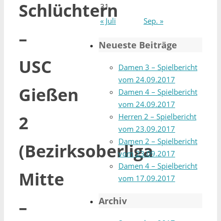
Schlüchtern
31
« Juli
Sep. »
–
Neueste Beiträge
USC
Damen 3 – Spielbericht
vom 24.09.2017
Gießen
Damen 4 – Spielbericht
vom 24.09.2017
Herren 2 – Spielbericht
2
vom 23.09.2017
Damen 2 – Spielbericht
(Bezirksoberliga
vom 23.09.2017
Damen 4 – Spielbericht
Mitte
vom 17.09.2017
Archiv
–