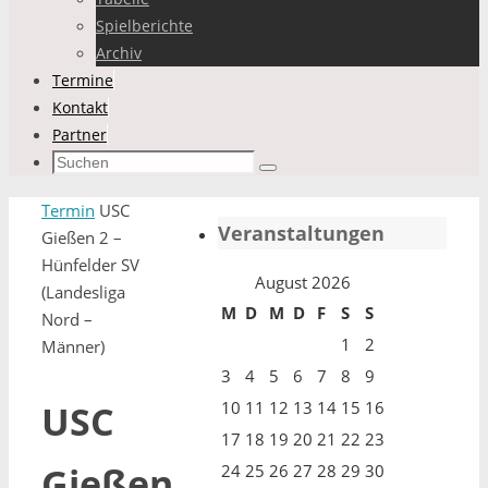
Spielberichte
Archiv
Termine
Kontakt
Partner
Suchen
Suchen
nach:
Start
Termin
USC
Veranstaltungen
Gießen 2 –
Hünfelder SV
August 2026
(Landesliga
M
D
M
D
F
S
S
Nord –
1
2
Männer)
3
4
5
6
7
8
9
10
11
12
13
14
15
16
USC
17
18
19
20
21
22
23
Gießen
24
25
26
27
28
29
30