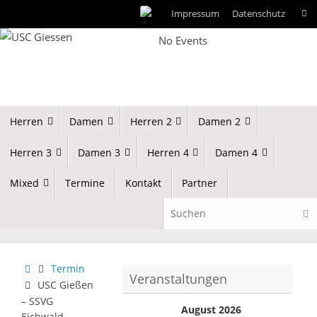
Zum
Impressum
Datenschutz
Such
Inhalt
No Events
springen
Zum
Herren
Damen
Herren 2
Damen 2
Inhalt
springen
Herren 3
Damen 3
Herren 4
Damen 4
Mixed
Termine
Kontakt
Partner
Suc
Start
Termin
Veranstaltungen
USC Gießen
– SSVG
August 2026
Eichwald