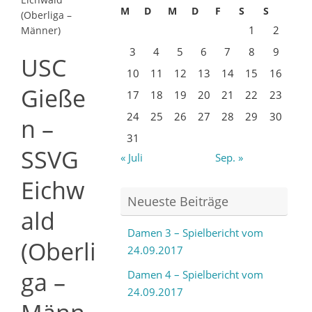
M
D
M
D
F
S
S
(Oberliga –
1
2
Männer)
3
4
5
6
7
8
9
USC
10
11
12
13
14
15
16
Gieße
17
18
19
20
21
22
23
24
25
26
27
28
29
30
n –
31
SSVG
« Juli
Sep. »
Eichw
Neueste Beiträge
ald
Damen 3 – Spielbericht vom
(Oberli
24.09.2017
ga –
Damen 4 – Spielbericht vom
24.09.2017