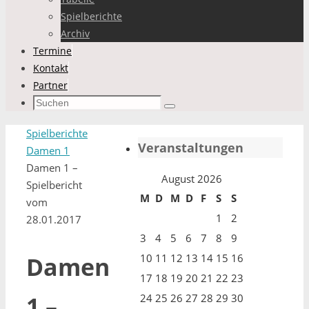
Spielberichte
Archiv
Termine
Kontakt
Partner
Suchen
Suchen
nach:
Start
Spielberichte
Veranstaltungen
Damen 1
Damen 1 –
August 2026
Spielbericht
M
D
M
D
F
S
S
vom
1
2
28.01.2017
3
4
5
6
7
8
9
10
11
12
13
14
15
16
Damen
17
18
19
20
21
22
23
1 –
24
25
26
27
28
29
30