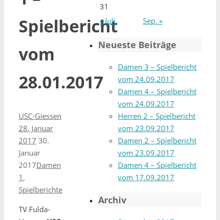
31
Spielbericht
« Juli
Sep. »
Neueste Beiträge
vom
Damen 3 – Spielbericht
28.01.2017
vom 24.09.2017
Damen 4 – Spielbericht
vom 24.09.2017
Herren 2 – Spielbericht
USC-Giessen
vom 23.09.2017
28. Januar
Damen 2 – Spielbericht
2017
30.
vom 23.09.2017
Januar
Damen 4 – Spielbericht
2017
Damen
vom 17.09.2017
1
,
Spielberichte
Archiv
TV Fulda-