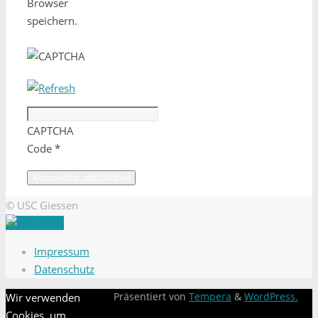
Browser
speichern.
CAPTCHA
Code
*
© USC Giessen
Impressum
Datenschutz
Wir verwenden
Präsentiert von
Tempera
&
WordPress.
Cookies, um