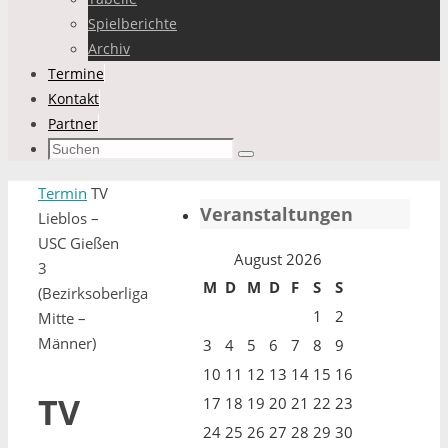
Spielberichte
Archiv
Termine
Kontakt
Partner
Suchen
Suchen
nach:
Start
Termin
TV
Veranstaltungen
Lieblos –
USC Gießen
August 2026
3
M
D
M
D
F
S
S
(Bezirksoberliga
1
2
Mitte –
Männer)
3
4
5
6
7
8
9
10
11
12
13
14
15
16
TV
17
18
19
20
21
22
23
24
25
26
27
28
29
30