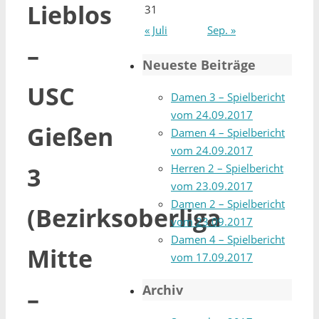
Lieblos
31
« Juli
Sep. »
–
Neueste Beiträge
USC
Damen 3 – Spielbericht
vom 24.09.2017
Gießen
Damen 4 – Spielbericht
vom 24.09.2017
Herren 2 – Spielbericht
3
vom 23.09.2017
Damen 2 – Spielbericht
(Bezirksoberliga
vom 23.09.2017
Damen 4 – Spielbericht
Mitte
vom 17.09.2017
Archiv
–