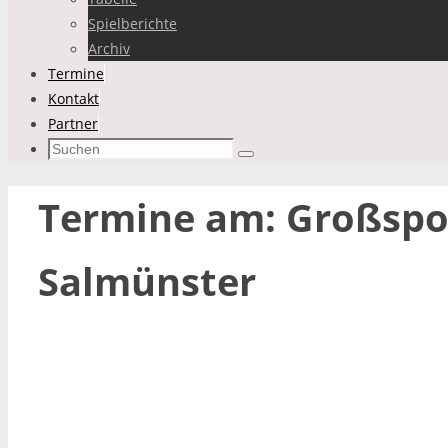
Spielberichte
Archiv
Termine
Kontakt
Partner
Suchen
Suchen
nach:
Termine am:
Großspo
Salmünster